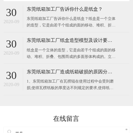
东莞纸箱加工厂告诉你什么是纸盒？
30
东莞纸箱加工厂告诉你什么是纸盒？纸盒是一个立体
2020-09
的造型，它是由若干个组成的面的移动、堆积、折
叠、包围而成的多面形体构成的。立体构成中的面在
空间中起分割空间的作用，对不同部位的面加以切
东莞纸箱加工厂纸盒造型模型及设计要求？
30
割、旋转、折叠，所得到的面就有不同的情感体现。
纸盒是一个立体的造型，它是由若干个组成的面的移
纸盒展示面的构成关系要注意展示面、侧面、顶部
2020-09
动、堆积、折叠、包围而成的多面形体构成的。立体
构成中的面在空间中起分割空间的作用，对不同部位
的面加以切割、旋转、折叠，所得到的面就有不同的
东莞纸箱加工厂造成纸箱破损的原因分析？
30
情感体现。纸盒展示面的构成关系要注意展示面、侧
1、东莞纸箱加工厂在瓦楞辊在使用过程中会受到磨
面、顶部与底部的衔接关系，以及包装
2020-09
损,使得瓦楞纸板的厚度达不到规定的要求,使得纸箱
的抗压强度偏低,纸箱强度也会下降； 2、纸板层数设
计不合理,会导致外包装纸箱的破损率提高。所以应该
根据所包装的商品的重量、性质、堆码高度、储运条
件、储存时间等因素来考
在线留言