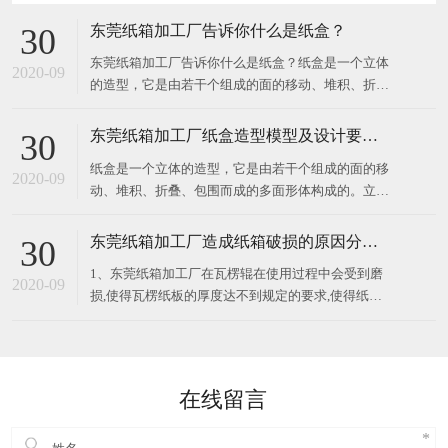
东莞纸箱加工厂告诉你什么是纸盒？
30
东莞纸箱加工厂告诉你什么是纸盒？纸盒是一个立体
2020-09
的造型，它是由若干个组成的面的移动、堆积、折
叠、包围而成的多面形体构成的。立体构成中的面在
空间中起分割空间的作用，对不同部位的面加以切
东莞纸箱加工厂纸盒造型模型及设计要求？
30
割、旋转、折叠，所得到的面就有不同的情感体现。
纸盒是一个立体的造型，它是由若干个组成的面的移
纸盒展示面的构成关系要注意展示面、侧面、顶部
2020-09
动、堆积、折叠、包围而成的多面形体构成的。立体
构成中的面在空间中起分割空间的作用，对不同部位
的面加以切割、旋转、折叠，所得到的面就有不同的
东莞纸箱加工厂造成纸箱破损的原因分析？
30
情感体现。纸盒展示面的构成关系要注意展示面、侧
1、东莞纸箱加工厂在瓦楞辊在使用过程中会受到磨
面、顶部与底部的衔接关系，以及包装
2020-09
损,使得瓦楞纸板的厚度达不到规定的要求,使得纸箱
的抗压强度偏低,纸箱强度也会下降； 2、纸板层数设
计不合理,会导致外包装纸箱的破损率提高。所以应该
根据所包装的商品的重量、性质、堆码高度、储运条
件、储存时间等因素来考
在线留言