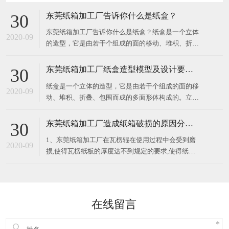
东莞纸箱加工厂告诉你什么是纸盒？
30
东莞纸箱加工厂告诉你什么是纸盒？纸盒是一个立体
2020-09
的造型，它是由若干个组成的面的移动、堆积、折
叠、包围而成的多面形体构成的。立体构成中的面在
空间中起分割空间的作用，对不同部位的面加以切
东莞纸箱加工厂纸盒造型模型及设计要求？
30
割、旋转、折叠，所得到的面就有不同的情感体现。
纸盒是一个立体的造型，它是由若干个组成的面的移
纸盒展示面的构成关系要注意展示面、侧面、顶部
2020-09
动、堆积、折叠、包围而成的多面形体构成的。立体
构成中的面在空间中起分割空间的作用，对不同部位
的面加以切割、旋转、折叠，所得到的面就有不同的
东莞纸箱加工厂造成纸箱破损的原因分析？
30
情感体现。纸盒展示面的构成关系要注意展示面、侧
1、东莞纸箱加工厂在瓦楞辊在使用过程中会受到磨
面、顶部与底部的衔接关系，以及包装
2020-09
损,使得瓦楞纸板的厚度达不到规定的要求,使得纸箱
的抗压强度偏低,纸箱强度也会下降； 2、纸板层数设
计不合理,会导致外包装纸箱的破损率提高。所以应该
根据所包装的商品的重量、性质、堆码高度、储运条
件、储存时间等因素来考
在线留言