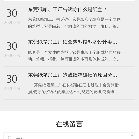
东莞纸箱加工厂告诉你什么是纸盒？
30
东莞纸箱加工厂告诉你什么是纸盒？纸盒是一个立体
2020-09
的造型，它是由若干个组成的面的移动、堆积、折
叠、包围而成的多面形体构成的。立体构成中的面在
空间中起分割空间的作用，对不同部位的面加以切
东莞纸箱加工厂纸盒造型模型及设计要求？
30
割、旋转、折叠，所得到的面就有不同的情感体现。
纸盒是一个立体的造型，它是由若干个组成的面的移
纸盒展示面的构成关系要注意展示面、侧面、顶部
2020-09
动、堆积、折叠、包围而成的多面形体构成的。立体
构成中的面在空间中起分割空间的作用，对不同部位
的面加以切割、旋转、折叠，所得到的面就有不同的
东莞纸箱加工厂造成纸箱破损的原因分析？
30
情感体现。纸盒展示面的构成关系要注意展示面、侧
1、东莞纸箱加工厂在瓦楞辊在使用过程中会受到磨
面、顶部与底部的衔接关系，以及包装
2020-09
损,使得瓦楞纸板的厚度达不到规定的要求,使得纸箱
的抗压强度偏低,纸箱强度也会下降； 2、纸板层数设
计不合理,会导致外包装纸箱的破损率提高。所以应该
根据所包装的商品的重量、性质、堆码高度、储运条
件、储存时间等因素来考
在线留言